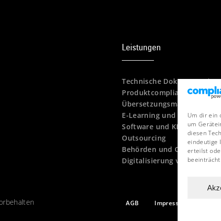
Leistungen
Technische Dokumentation
Produktcompliance
Übersetzungsmanagement
E-Learning und Schulungen
Um dir ein 
um Gerätei
Software und KI-Tools
diesen Tech
Outsourcing
eindeutige 
Behörden und Organisatio
erteilst o
beeinträcht
Digitalisierung von Dokume
Akz
orbehalten
AGB
Impressum
Date