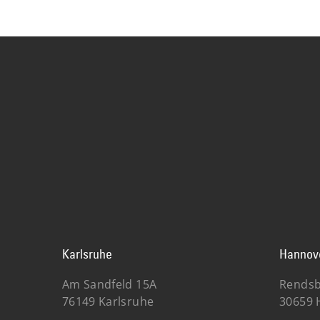
Karlsruhe
Hannov
Am Sandfeld 15A
Rendsb
76149 Karlsruhe
30659 