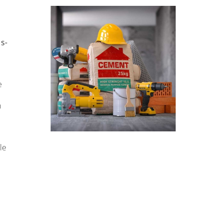
s-
e
n
le