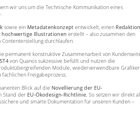
mmern wir uns um die Technische Kommunikation eines
.
k
sowie ein
Metadatenkonzept
entwickelt, einen
Redaktion
v hochwertige Illustrationen
erstellt – also zusammen den
Contenterstellung durchlaufen.
ie permanent konstruktive Zusammenarbeit von Kundenseit
 ST4
von Quanos sukzessive befüllt und nutzen die
e produktübergreifenden Module, wiederverwendbare Grafike
n fachlichen Freigabeprozess.
anenten Blick auf die
Novellierung der EU-
n Stand der
EU-Ökodesign-Richtlinie.
So setzen wir direkt al
tssichere und smarte Dokumentation für unseren Kunden –