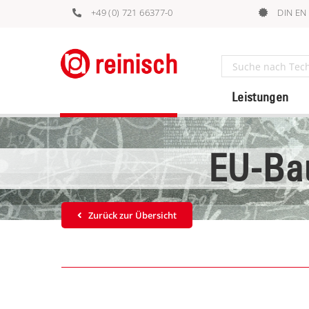
Zum
+49 (0) 721 66377-0
DIN EN
Inhalt
springen
Suche
nach:
Leistungen
EU-Ba
Zurück zur Übersicht