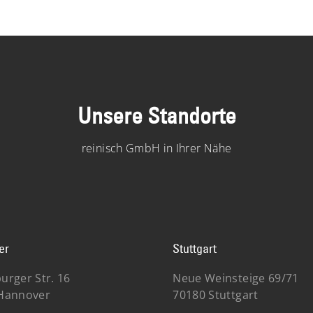
Unsere Standorte
reinisch GmbH in Ihrer Nähe
er
Stuttgart
urger Str. 16
Neue Weinsteige 69/71
Hannover
70180 Stuttgart