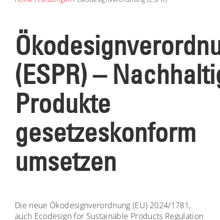
Ökodesignverordn
(ESPR) – Nachhalti
Produkte
gesetzeskonform
umsetzen
Die neue
Ökodesignverordnung (EU) 2024/1781
,
auch
Ecodesign for Sustainable Products Regulation