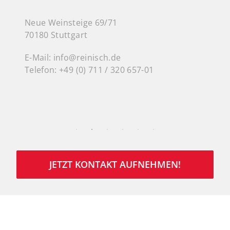
Leopoldstraße 23
R
80802 München
3
E-Mail:
info@reinisch.de
E
Telefon:
+49 (0) 89 2500710010
T
JETZT KONTAKT AUFNEHMEN!