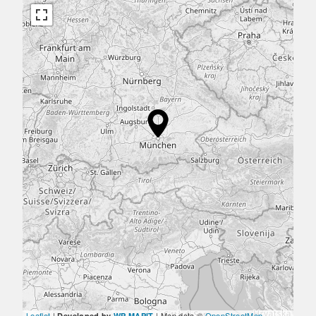
Leaflet
|
| Map data ©
OpenStreetMap
Developed by
WP MAPIT