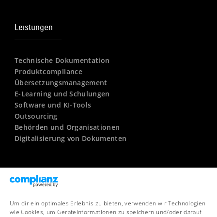
Leistungen
Technische Dokumentation
Produktcompliance
Übersetzungsmanagement
E-Learning und Schulungen
Software und KI-Tools
Outsourcing
Behörden und Organisationen
Digitalisierung von Dokumenten
Unternehmen
Um dir ein optimales Erlebnis zu bieten, verwenden wir Technologien
Kontakt
wie Cookies, um Geräteinformationen zu speichern und/oder darauf
Newsletter