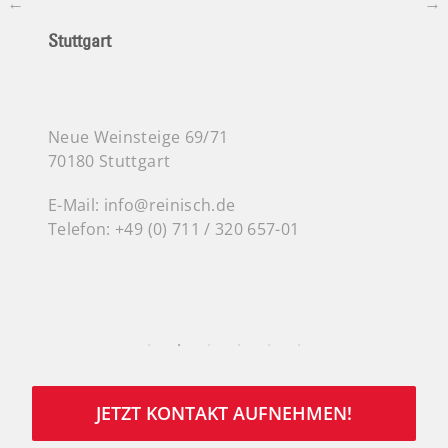
München
H
Leopoldstraße 23
R
80802 München
3
E-Mail:
info@reinisch.de
E
Telefon:
+49 (0) 89 2500710010
T
JETZT KONTAKT AUFNEHMEN!