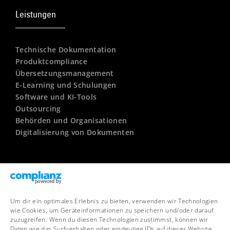
Leistungen
Technische Dokumentation
Produktcompliance
Übersetzungsmanagement
E-Learning und Schulungen
Software und KI-Tools
Outsourcing
Behörden und Organisationen
Digitalisierung von Dokumenten
Unternehmen
Um dir ein optimales Erlebnis zu bieten, verwenden wir Technologien
Kontakt
wie Cookies, um Geräteinformationen zu speichern und/oder darauf
Newsletter
zuzugreifen. Wenn du diesen Technologien zustimmst, können wir
FAQ – Häufige Fragen
Daten wie das Surfverhalten oder eindeutige IDs auf dieser Website