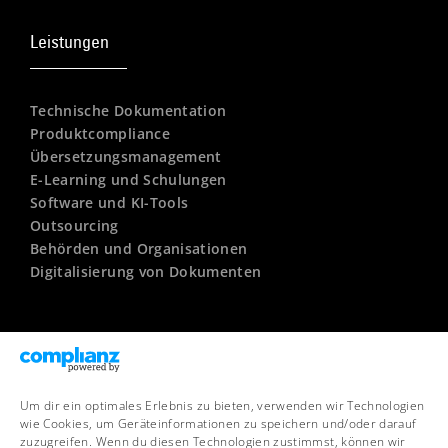
Leistungen
Technische Dokumentation
Produktcompliance
Übersetzungsmanagement
E-Learning und Schulungen
Software und KI-Tools
Outsourcing
Behörden und Organisationen
Digitalisierung von Dokumenten
Unternehmen
Um dir ein optimales Erlebnis zu bieten, verwenden wir Technologien
Kontakt
wie Cookies, um Geräteinformationen zu speichern und/oder darauf
Newsletter
zuzugreifen. Wenn du diesen Technologien zustimmst, können wir